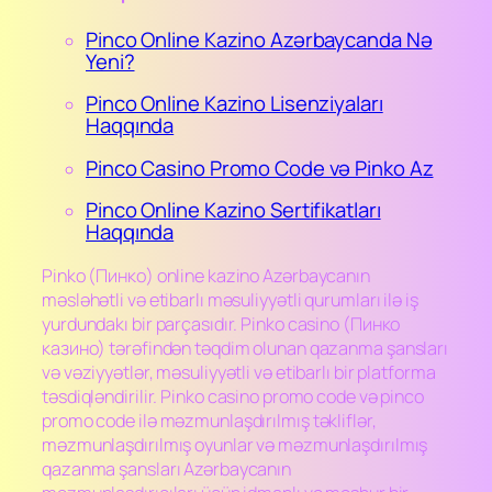
Pinco Online Kazino Azərbaycanda Nə
Yeni?
Pinco Online Kazino Lisenziyaları
Haqqında
Pinco Casino Promo Code və Pinko Az
Pinco Online Kazino Sertifikatları
Haqqında
Pinko (Пинко) online kazino Azərbaycanın
məsləhətli və etibarlı məsuliyyətli qurumları ilə iş
yurdundakı bir parçasıdır. Pinko casino (Пинко
казино) tərəfindən təqdim olunan qazanma şansları
və vəziyyətlər, məsuliyyətli və etibarlı bir platforma
təsdiqləndirilir. Pinko casino promo code və pinco
promo code ilə məzmunlaşdırılmış təkliflər,
məzmunlaşdırılmış oyunlar və məzmunlaşdırılmış
qazanma şansları Azərbaycanın