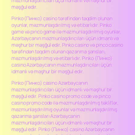
məzmunlaşdırıcıları üçün idmanlı və məşhur bir
məşğul edir.
Pinko (Пинко) casino tərəfindən təqdim olunan
oyunlar, məzmunlaşdırılmış və etibarlıdır. Pinko
game və pinco game ilə məzmunlaşdırılmış oyunlar,
Azərbaycanın məzmunlaşdırıcıları üçün idmanlı və
məşhur bir məşğul edir. Pinko casino və pinco casino
tərəfindən təqdim olunan qazanma şansları,
məzmunlaşdırılmış və etibarlıdır. Pinko (Пинко)
casino Azərbaycanın məzmunlaşdırıcıları üçün
idmanlı və məşhur bir məşğul edir.
Pinko (Пинко) casino Azərbaycanın
məzmunlaşdırıcıları üçün idmanlı və məşhur bir
məşğul edir. Pinko casino promo code və pinco
casino promo code ilə məzmunlaşdırılmış təkliflər,
məzmunlaşdırılmış oyunlar və məzmunlaşdırılmış
qazanma şansları Azərbaycanın
məzmunlaşdırıcıları üçün idmanlı və məşhur bir
məşğul edir. Pinko (Пинко) casino Azərbaycanın