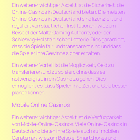
Ein weiterer wichtiger Aspekt ist die Sicherheit, die
Online-Casinos in Deutschland bieten. Die meisten
Online-Casinos in Deutschland sind lizenziert und
reguliert von staatlichen Institutionen, wie zum
Beispiel der Malta Gaming Authority oder der
Schleswig-Holsteinischen Lotterie. Dies garantiert,
dass die Spiele fair und transparent sind und dass
die Spieler ihre Gewinne sicher erhalten.
Ein weiterer Vorteil ist die Möglichkeit, Geld zu
transferieren und zu spielen, ohne dass es
notwendig ist, in ein Casino zu gehen. Dies
ermöglicht es, dass Spieler ihre Zeit und Geld besser
planen können.
Mobile Online Casinos
Ein weiterer wichtiger Aspekt ist die Verfügbarkeit
von Mobile-Online-Casinos. Viele Online-Casinos in
Deutschland bieten ihre Spiele auch auf mobilen
Geräten an, wie zum Beispiel Smartphones und