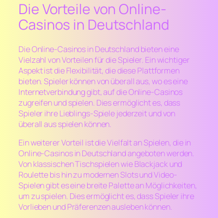
Die Vorteile von Online-
Casinos in Deutschland
Die Online-Casinos in Deutschland bieten eine
Vielzahl von Vorteilen für die Spieler. Ein wichtiger
Aspekt ist die Flexibilität, die diese Plattformen
bieten. Spieler können von überall aus, wo es eine
Internetverbindung gibt, auf die Online-Casinos
zugreifen und spielen. Dies ermöglicht es, dass
Spieler ihre Lieblings-Spiele jederzeit und von
überall aus spielen können.
Ein weiterer Vorteil ist die Vielfalt an Spielen, die in
Online-Casinos in Deutschland angeboten werden.
Von klassischen Tischspielen wie Blackjack und
Roulette bis hin zu modernen Slots und Video-
Spielen gibt es eine breite Palette an Möglichkeiten,
um zu spielen. Dies ermöglicht es, dass Spieler ihre
Vorlieben und Präferenzen ausleben können.