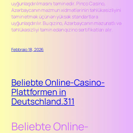
uyğunlaşdırılmasını təmin edir. Pinco Casino,
Azərbaycanın məzmun xidmətlərinin təhlükəsizliyini
təmin etmək üçün ən yüksək standartlara
uyğunlaşdırılır. Bu qızino, Azərbaycanın məzunatlı və
təhlükəsizliyi təmin edən qızino sertifikatları alır.
Febbraio 18, 2026
Beliebte Online-Casino-
Plattformen in
Deutschland.311
Beliebte Online-