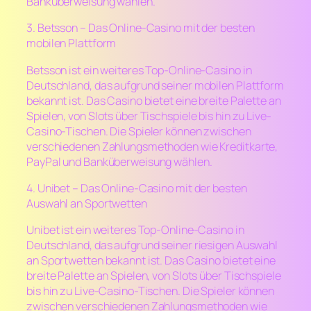
Banküberweisung wählen.
3. Betsson – Das Online-Casino mit der besten
mobilen Plattform
Betsson ist ein weiteres Top-Online-Casino in
Deutschland, das aufgrund seiner mobilen Plattform
bekannt ist. Das Casino bietet eine breite Palette an
Spielen, von Slots über Tischspiele bis hin zu Live-
Casino-Tischen. Die Spieler können zwischen
verschiedenen Zahlungsmethoden wie Kreditkarte,
PayPal und Banküberweisung wählen.
4. Unibet – Das Online-Casino mit der besten
Auswahl an Sportwetten
Unibet ist ein weiteres Top-Online-Casino in
Deutschland, das aufgrund seiner riesigen Auswahl
an Sportwetten bekannt ist. Das Casino bietet eine
breite Palette an Spielen, von Slots über Tischspiele
bis hin zu Live-Casino-Tischen. Die Spieler können
zwischen verschiedenen Zahlungsmethoden wie