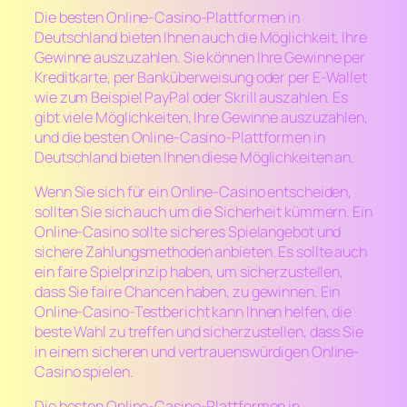
Die besten Online-Casino-Plattformen in
Deutschland bieten Ihnen auch die Möglichkeit, Ihre
Gewinne auszuzahlen. Sie können Ihre Gewinne per
Kreditkarte, per Banküberweisung oder per E-Wallet
wie zum Beispiel PayPal oder Skrill auszahlen. Es
gibt viele Möglichkeiten, Ihre Gewinne auszuzahlen,
und die besten Online-Casino-Plattformen in
Deutschland bieten Ihnen diese Möglichkeiten an.
Wenn Sie sich für ein Online-Casino entscheiden,
sollten Sie sich auch um die Sicherheit kümmern. Ein
Online-Casino sollte sicheres Spielangebot und
sichere Zahlungsmethoden anbieten. Es sollte auch
ein faire Spielprinzip haben, um sicherzustellen,
dass Sie faire Chancen haben, zu gewinnen. Ein
Online-Casino-Testbericht kann Ihnen helfen, die
beste Wahl zu treffen und sicherzustellen, dass Sie
in einem sicheren und vertrauenswürdigen Online-
Casino spielen.
Die besten Online-Casino-Plattformen in