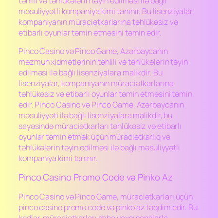
təhlili və təhlükələrin təyin edilməsi ilə bağlı
məsuliyyətli kompaniya kimi tanınır. Bu lisenziyalar,
kompaniyanın müraciətkarlarına təhlükəsiz və
etibarlı oyunlar təmin etməsini təmin edir.
Pinco Casino və Pinco Game, Azərbaycanın
məzmun xidmətlərinin təhlili və təhlükələrin təyin
edilməsi ilə bağlı lisenziyalara malikdir. Bu
lisenziyalar, kompaniyanın müraciətkarlarına
təhlükəsiz və etibarlı oyunlar təmin etməsini təmin
edir. Pinco Casino və Pinco Game, Azərbaycanın
məsuliyyəti ilə bağlı lisenziyalara malikdir, bu
sayəsində müraciətkarları təhlükəsiz və etibarlı
oyunlar təmin etmək üçün müraciətkarlıq və
təhlükələrin təyin edilməsi ilə bağlı məsuliyyətli
kompaniya kimi tanınır.
Pinco Casino Promo Code və Pinko Az
Pinco Casino və Pinco Game, müraciətkarları üçün
pinco casino promo code və pinko az təqdim edir. Bu
kodlar, müraciətkarları daha yaxşı şanslarla