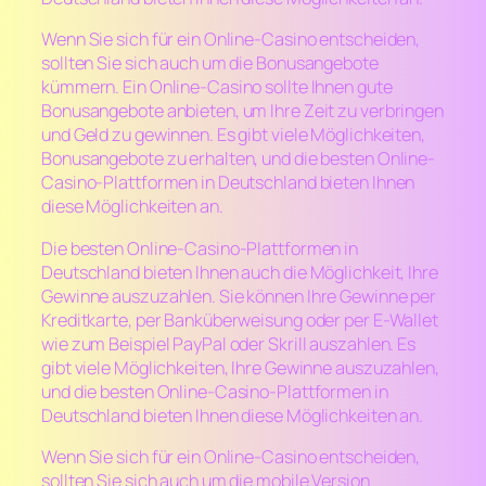
Wenn Sie sich für ein Online-Casino entscheiden,
sollten Sie sich auch um die Bonusangebote
kümmern. Ein Online-Casino sollte Ihnen gute
Bonusangebote anbieten, um Ihre Zeit zu verbringen
und Geld zu gewinnen. Es gibt viele Möglichkeiten,
Bonusangebote zu erhalten, und die besten Online-
Casino-Plattformen in Deutschland bieten Ihnen
diese Möglichkeiten an.
Die besten Online-Casino-Plattformen in
Deutschland bieten Ihnen auch die Möglichkeit, Ihre
Gewinne auszuzahlen. Sie können Ihre Gewinne per
Kreditkarte, per Banküberweisung oder per E-Wallet
wie zum Beispiel PayPal oder Skrill auszahlen. Es
gibt viele Möglichkeiten, Ihre Gewinne auszuzahlen,
und die besten Online-Casino-Plattformen in
Deutschland bieten Ihnen diese Möglichkeiten an.
Wenn Sie sich für ein Online-Casino entscheiden,
sollten Sie sich auch um die mobile Version