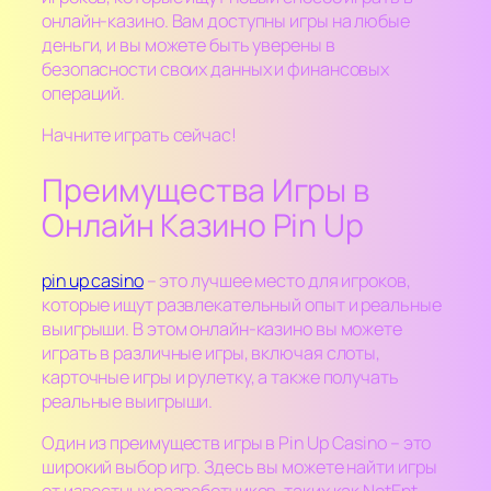
онлайн-казино. Вам доступны игры на любые
деньги, и вы можете быть уверены в
безопасности своих данных и финансовых
операций.
Начните играть сейчас!
Преимущества Игры в
Онлайн Казино Pin Up
pin up casino
– это лучшее место для игроков,
которые ищут развлекательный опыт и реальные
выигрыши. В этом онлайн-казино вы можете
играть в различные игры, включая слоты,
карточные игры и рулетку, а также получать
реальные выигрыши.
Один из преимуществ игры в Pin Up Casino – это
широкий выбор игр. Здесь вы можете найти игры