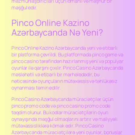
məzmunlaşdırıcıları üçün idmanlı və məşhur bir
məşğul edir.
Pinco Online Kazino
Azərbaycanda Nə Yeni?
Pinco Online Kazino Azərbaycanda yeni və etibarlı
bir platforma çevrildi. Bu platformada pinco game və
pinco casino tərəfindən hazırlanmış yeni və populyar
oyunlar ilə qarşını çıxılır. Pinco Casino Azərbaycanda
məsləhətli və etibarlı bir mərhələdədir, bu
nəticəsində oyunçuların mütəxəssis və təhlükəsiz
oynanması təmin edilir.
Pinco Casino Azərbaycanda müraciətçilər üçün
pinco promo code və pinco casino promo code
təqdim olunur. Bu kodlar müraciətçilərin oyun
oynayışında məşğul olmaqlarını artırır və maliyyəli
mütəxəssisliklərə kömək edir. Pinco Casino
Azərbaycanda müraciətçilərə yeni oyunlar, bonuslar