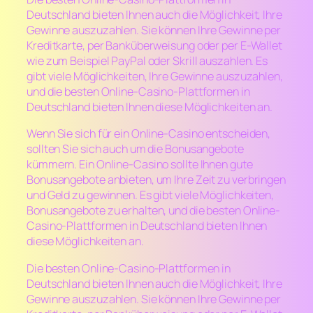
Deutschland bieten Ihnen auch die Möglichkeit, Ihre
Gewinne auszuzahlen. Sie können Ihre Gewinne per
Kreditkarte, per Banküberweisung oder per E-Wallet
wie zum Beispiel PayPal oder Skrill auszahlen. Es
gibt viele Möglichkeiten, Ihre Gewinne auszuzahlen,
und die besten Online-Casino-Plattformen in
Deutschland bieten Ihnen diese Möglichkeiten an.
Wenn Sie sich für ein Online-Casino entscheiden,
sollten Sie sich auch um die Bonusangebote
kümmern. Ein Online-Casino sollte Ihnen gute
Bonusangebote anbieten, um Ihre Zeit zu verbringen
und Geld zu gewinnen. Es gibt viele Möglichkeiten,
Bonusangebote zu erhalten, und die besten Online-
Casino-Plattformen in Deutschland bieten Ihnen
diese Möglichkeiten an.
Die besten Online-Casino-Plattformen in
Deutschland bieten Ihnen auch die Möglichkeit, Ihre
Gewinne auszuzahlen. Sie können Ihre Gewinne per