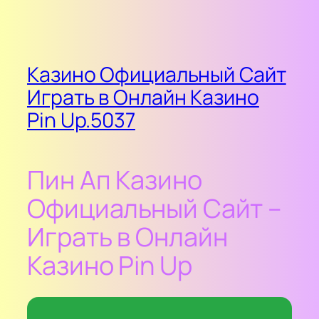
Казино Официальный Сайт
Играть в Онлайн Казино
Pin Up.5037
Пин Ап Казино
Официальный Сайт –
Играть в Онлайн
Казино Pin Up