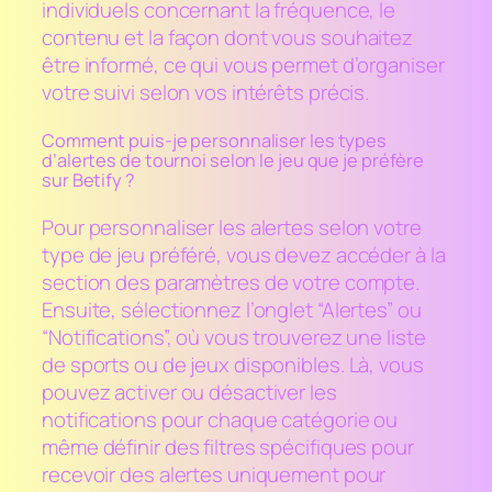
individuels concernant la fréquence, le
contenu et la façon dont vous souhaitez
être informé, ce qui vous permet d’organiser
votre suivi selon vos intérêts précis.
Comment puis-je personnaliser les types
d’alertes de tournoi selon le jeu que je préfère
sur Betify ?
Pour personnaliser les alertes selon votre
type de jeu préféré, vous devez accéder à la
section des paramètres de votre compte.
Ensuite, sélectionnez l’onglet “Alertes” ou
“Notifications”, où vous trouverez une liste
de sports ou de jeux disponibles. Là, vous
pouvez activer ou désactiver les
notifications pour chaque catégorie ou
même définir des filtres spécifiques pour
recevoir des alertes uniquement pour