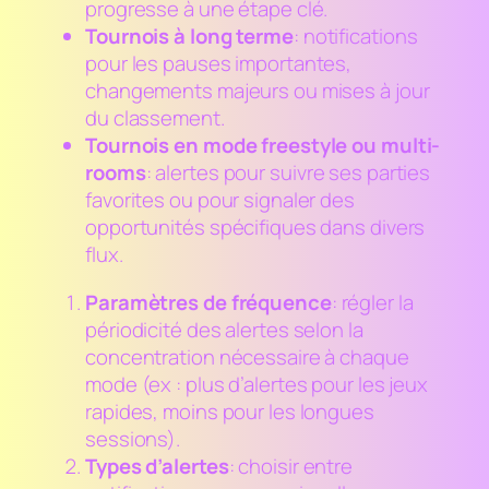
progresse à une étape clé.
Tournois à long terme
: notifications
pour les pauses importantes,
changements majeurs ou mises à jour
du classement.
Tournois en mode freestyle ou multi-
rooms
: alertes pour suivre ses parties
favorites ou pour signaler des
opportunités spécifiques dans divers
flux.
Paramètres de fréquence
: régler la
périodicité des alertes selon la
concentration nécessaire à chaque
mode (ex : plus d’alertes pour les jeux
rapides, moins pour les longues
sessions).
Types d’alertes
: choisir entre