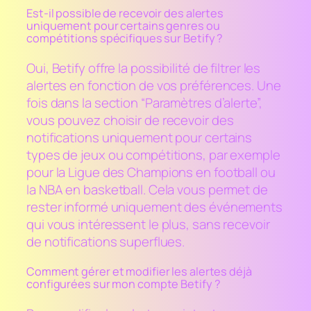
Est-il possible de recevoir des alertes
uniquement pour certains genres ou
compétitions spécifiques sur Betify ?
Oui, Betify offre la possibilité de filtrer les
alertes en fonction de vos préférences. Une
fois dans la section “Paramètres d’alerte”,
vous pouvez choisir de recevoir des
notifications uniquement pour certains
types de jeux ou compétitions, par exemple
pour la Ligue des Champions en football ou
la NBA en basketball. Cela vous permet de
rester informé uniquement des événements
qui vous intéressent le plus, sans recevoir
de notifications superflues.
Comment gérer et modifier les alertes déjà
configurées sur mon compte Betify ?