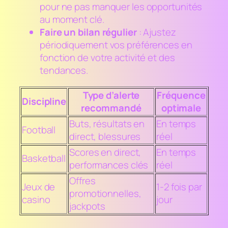
pour ne pas manquer les opportunités
au moment clé.
Faire un bilan régulier
: Ajustez
périodiquement vos préférences en
fonction de votre activité et des
tendances.
Type d’alerte
Fréquence
Discipline
recommandé
optimale
Buts, résultats en
En temps
Football
direct, blessures
réel
Scores en direct,
En temps
Basketball
performances clés
réel
Offres
Jeux de
1-2 fois par
promotionnelles,
casino
jour
jackpots