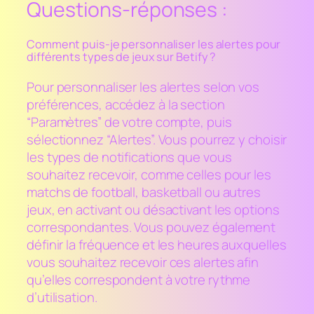
Questions-réponses :
Comment puis-je personnaliser les alertes pour
différents types de jeux sur Betify ?
Pour personnaliser les alertes selon vos
préférences, accédez à la section
“Paramètres” de votre compte, puis
sélectionnez “Alertes”. Vous pourrez y choisir
les types de notifications que vous
souhaitez recevoir, comme celles pour les
matchs de football, basketball ou autres
jeux, en activant ou désactivant les options
correspondantes. Vous pouvez également
définir la fréquence et les heures auxquelles
vous souhaitez recevoir ces alertes afin
qu’elles correspondent à votre rythme
d’utilisation.