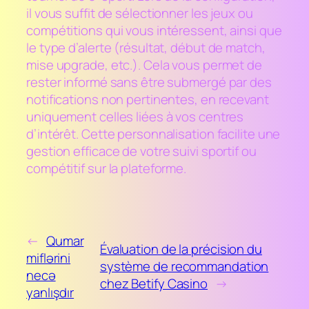
il vous suffit de sélectionner les jeux ou
compétitions qui vous intéressent, ainsi que
le type d’alerte (résultat, début de match,
mise upgrade, etc.). Cela vous permet de
rester informé sans être submergé par des
notifications non pertinentes, en recevant
uniquement celles liées à vos centres
d’intérêt. Cette personnalisation facilite une
gestion efficace de votre suivi sportif ou
compétitif sur la plateforme.
←
Qumar
Évaluation de la précision du
miflərini
système de recommandation
necə
chez Betify Casino
→
yanlışdır