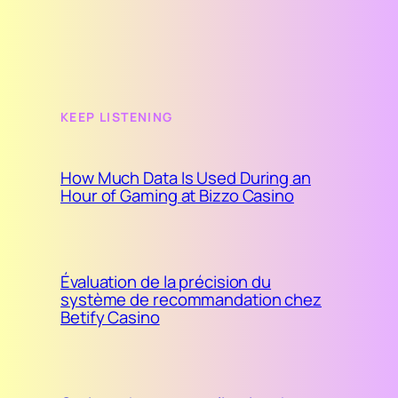
KEEP LISTENING
How Much Data Is Used During an
Hour of Gaming at Bizzo Casino
Évaluation de la précision du
système de recommandation chez
Betify Casino